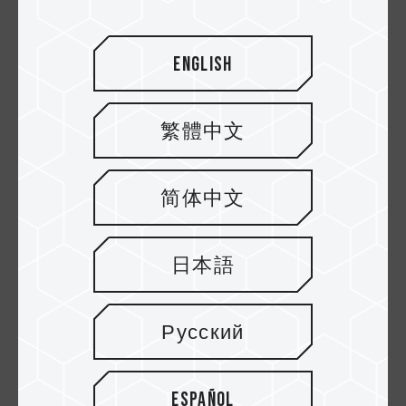
English
繁體中文
简体中文
10.MAR.2021
¿La frecuencia de la memoria afecta el
日本語
FPS del juego? 3 Games Tested (Part I)
Русский
Español