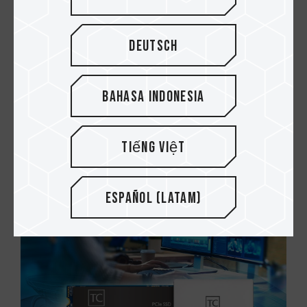
Deutsch
Bahasa Indonesia
10.JAN.2021
¿Qué SSD PCIe M.2 de TEAMGROUP es
Tiếng Việt
adecuado para usted?
Español (Latam)