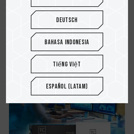
Deutsch
Bahasa Indonesia
10.JAN.2021
¿Qué SSD PCIe M.2 de TEAMGROUP es
Tiếng Việt
adecuado para usted?
Español (Latam)