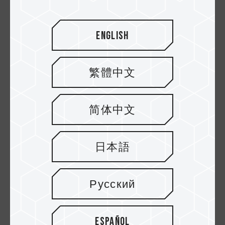
English
繁體中文
简体中文
10.MAR.2021
¿La frecuencia de la memoria afecta el
日本語
FPS del juego? 3 Games Tested (Part I)
Русский
Español