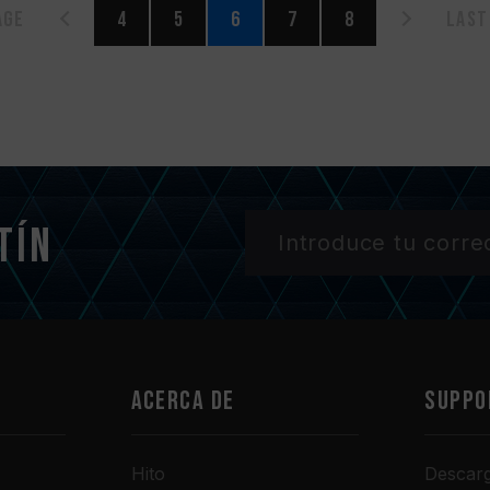
age
4
5
6
7
8
Last
tín
Acerca de
SUPPO
Hito
Descar