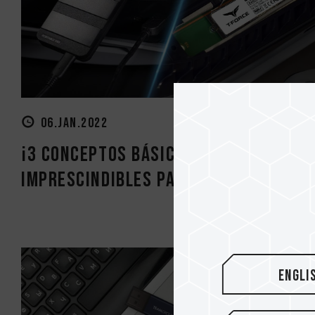
06.JAN.2022
¡3 conceptos básicos
imprescindibles para la expansión..
Engli