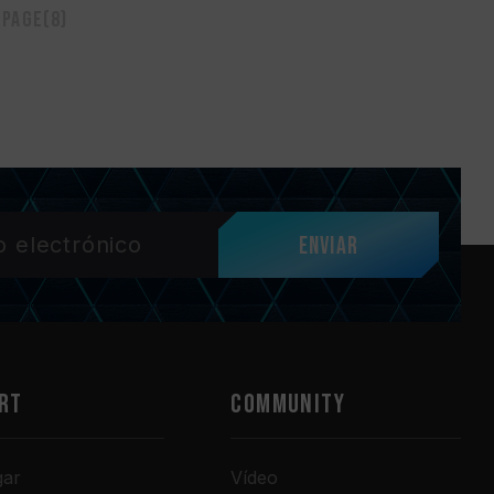
 page(8)
Enviar
RT
COMMUNITY
gar
Vídeo