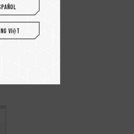
spañol
ếng Việt
R4