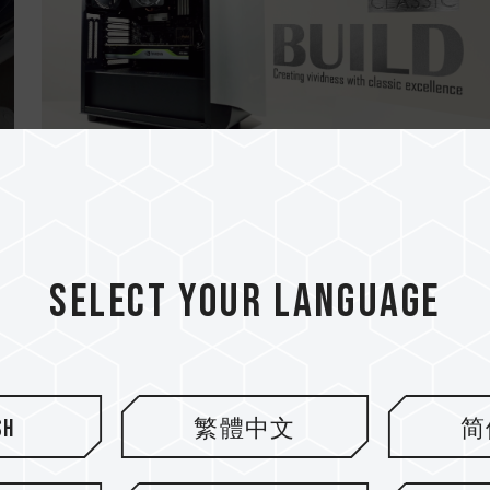
08.OCT.2021
T-CREATE CLASSIC: Recomendaciones
.
instrucciones de instalación para.
Select your language
sh
繁體中文
简