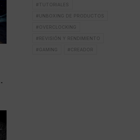
#TUTORIALES
#UNBOXING DE PRODUCTOS
#OVERCLOCKING
#REVISIÓN Y RENDIMIENTO
#GAMING
#CREADOR
.