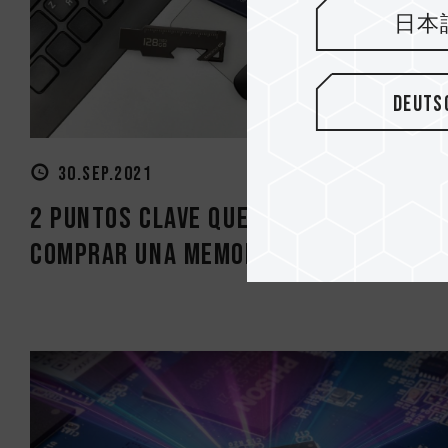
日本
Deuts
30.SEP.2021
2 puntos clave que debes conocer a
comprar una memoria USB