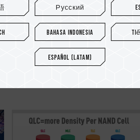
語
Русский
E
ch
Bahasa Indonesia
Ti
14.SEP.2021
Español (Latam)
l
Diferencias entre las memorias DD
y DDR5