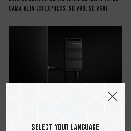
gama alta (CFexpress, SD V90, SD V60)
16.JUN.2023
¿Por qué disminuye la velocidad de
lectura/escritura de mi SSD externo? 2...
Select your language