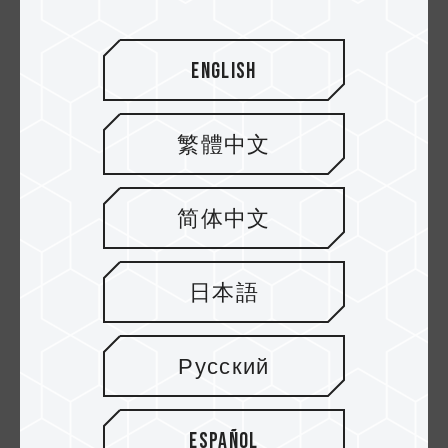
English
繁體中文
简体中文
02.APR.2025
Aumenta el almacenamiento de tu iPhone
日本語
al instante con dispositivos externos
Русский
Español