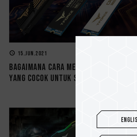
15.JUN.2021
Bagaimana Cara Memilih SSD PCIe 4.
yang Cocok untuk Saya?
Engli