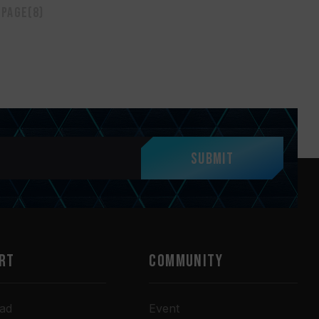
 page(8)
Submit
RT
COMMUNITY
ad
Event