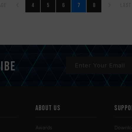
age
4
5
6
7
8
Last
ibe
ABOUT US
SUPPO
Awards
Downlo