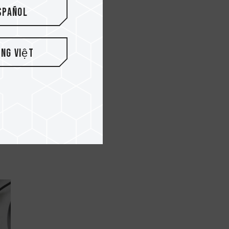
spañol
ếng Việt
..