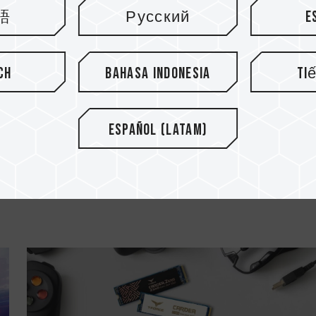
語
Русский
E
ch
Bahasa Indonesia
Ti
20.MAR.2021
Español (Latam)
Bener Gak Sih Frekuensi Memori
.
Mempengaruhi FPS Pada Game? Peng.