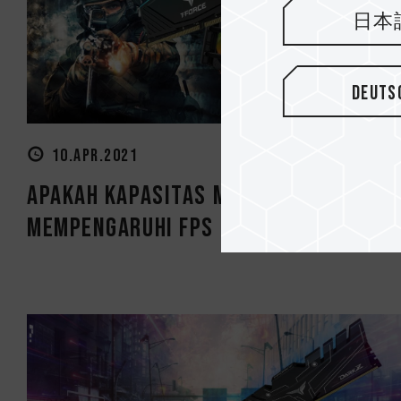
日本
Deuts
10.APR.2021
Apakah Kapasitas Memori
Mempengaruhi FPS Game? 4 Game Te..