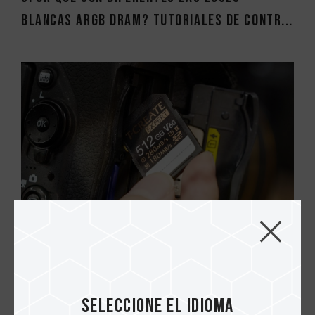
blancas ARGB DRAM? Tutoriales de contr...
09.AUG.2023
Guía de compra de tarjetas de memoria de
gama alta (CFexpress, SD V90, SD V60)
Seleccione el idioma