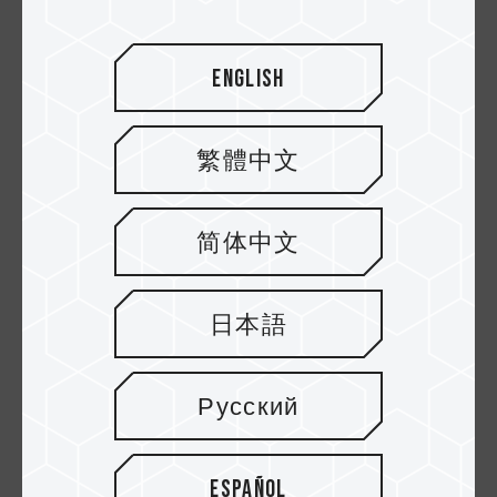
English
繁體中文
简体中文
02.MAY.2025
Gestión térmica: Refrigeración por aire
日本語
frente a refrigeración líquida para unid...
Русский
Español