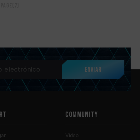
 page(7)
Enviar
RT
COMMUNITY
gar
Vídeo