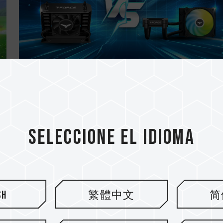
02.MAY.2025
Gestión térmica: Refrigeración po
aire frente a refrigeración líquid..
Seleccione el idioma
sh
繁體中文
简