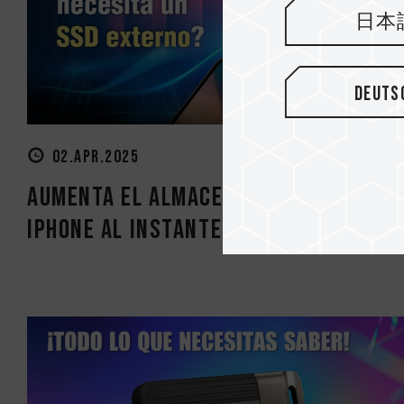
日本
Deuts
02.APR.2025
Aumenta el almacenamiento de tu
iPhone al instante con dispositivo..