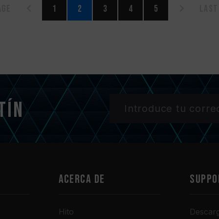
age
1
2
3
4
5
Last
tín
Acerca de
SUPPO
Hito
Descar