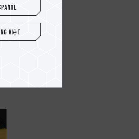
spañol
ếng Việt