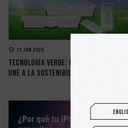
11.JUN.2025
Tecnología verde: El rendimiento se
une a la sostenibilidad
Engli