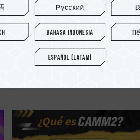
語
Русский
E
ch
Bahasa Indonesia
Ti
05.MAR.2025
Español (Latam)
PC gaming vs. consola: ¿Cuál es
.
mejor?