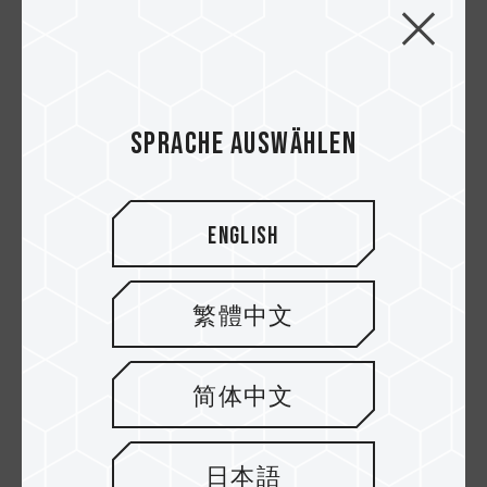
Sprache auswählen
10.OCT.2020
English
【Anleitung zum PC Bau】Wie man einen
1000€ Gaming PC baut mit dem man alle S...
繁體中文
简体中文
日本語