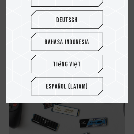
Deutsch
Bahasa Indonesia
10.MAR.2021
Beeinflusst die Speicherfrequenz die FPS
Tiếng Việt
des Spiels? 3 Spiele getestet (Teil I)
Español (Latam)