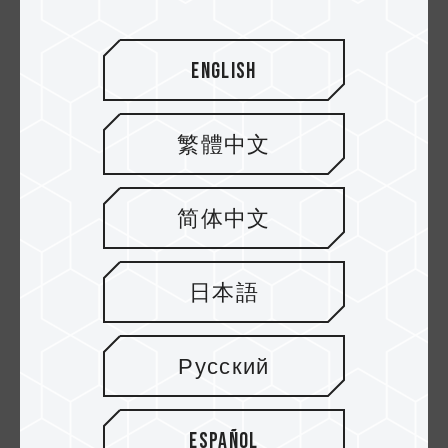
English
繁體中文
简体中文
20.MAR.2021
Beeinflusst die Speicherfrequenz die FPS
日本語
des Spiels? 3 Spiele getestet (Teil Zwei)
Русский
Español