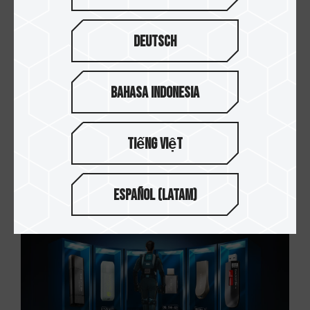
Deutsch
Bahasa Indonesia
Tiếng Việt
12.DEC.2024
什么是CAMM2？SO-DIMM未来是否会被取代？
Español (Latam)