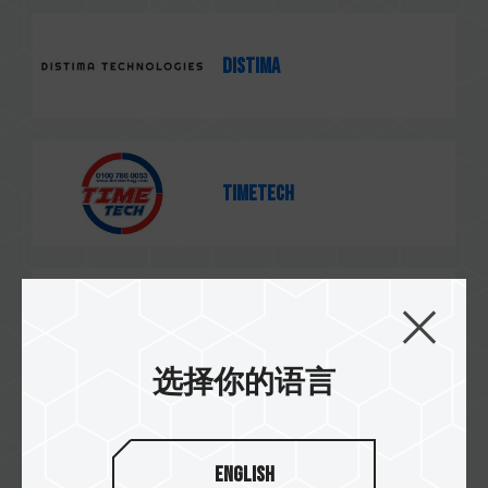
Distima
TimeTech
Power Tech
选择你的语言
Jumia
English