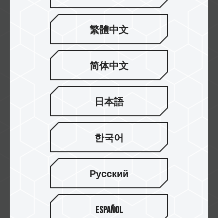
繁體中文
Golden Tec
简体中文
Incehesap
日本語
한국어
Hepsiburada
Русский
Español
MABCO