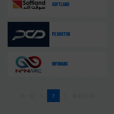
Softland
PC Doctor
Infiniarc
第一页
最末页(11)