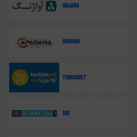
Avajang
Apadana
Tunisianet
SBS