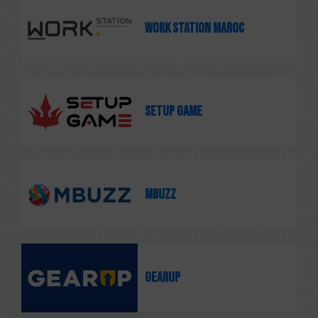
Work Station Maroc
Setup Game
Mbuzz
Gearup