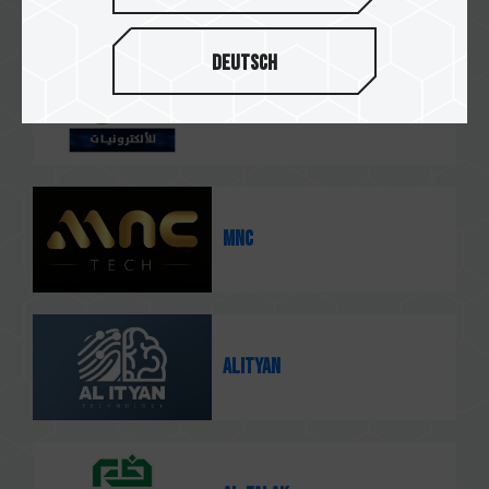
Deutsch
3D Electronics
MNC
Alityan