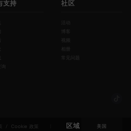
与支持
社区
点
活动
询
博客
后
视频
款
相册
载
常见问题
查询
区域
策
Cookie 政策
美国