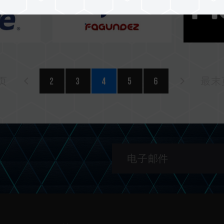
页
2
3
4
5
6
最末页