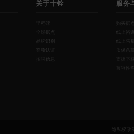
关于十铨
服务
里程碑
购买据
全球据点
线上咨
品牌识别
线上售
奖项认证
质保条
招聘信息
支援下
兼容性
隐私权政