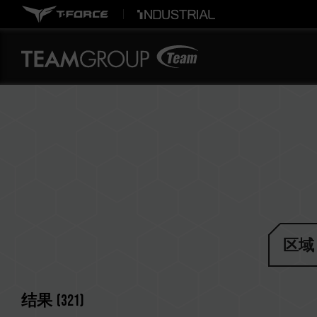
区域
结果
(
321
)