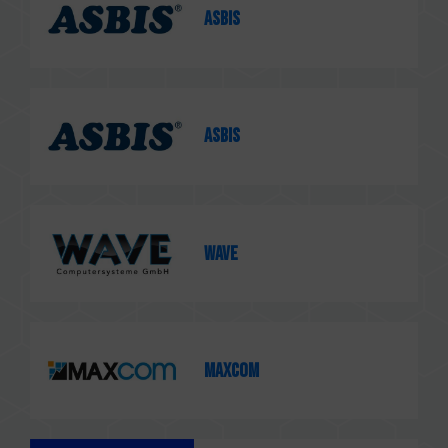
Asbis
Asbis
WAVE
MAXCOM