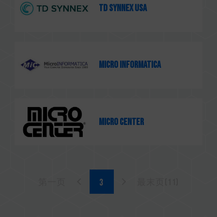
TD Synnex USA
Micro Informatica
Micro Center
第一页
最末页(11)