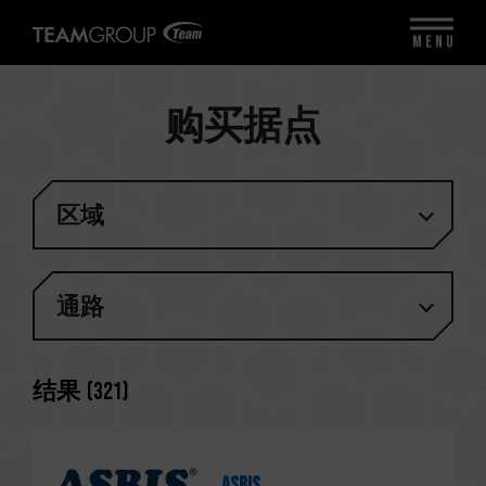
MENU
购买据点
区域
通路
结果
(
321
)
Asbis