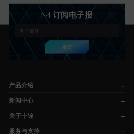
订阅电子报
提交
产品介绍
新闻中心
关于十铨
服务与支持