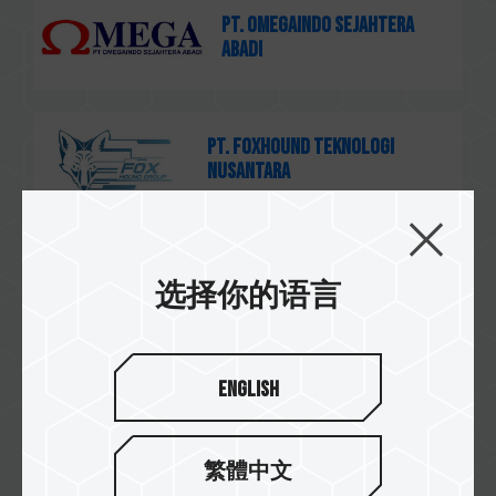
PT. Omegaindo Sejahtera
Abadi
PT. Foxhound Teknologi
Nusantara
茂訊電腦
选择你的语言
English
速易購
繁體中文